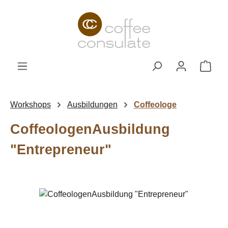
Zum Hauptinhalt springen
Ware
Workshops
Ausbildungen
Coffeologe
CoffeologenAusbildung
"Entrepreneur"
Bildergalerie überspringen