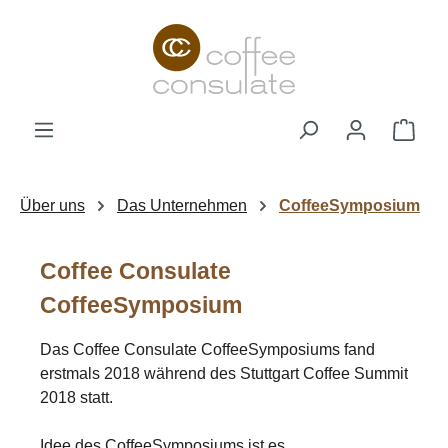
Zum Hauptinhalt springen
Ware
Über uns
Das Unternehmen
CoffeeSymposium
Coffee Consulate
CoffeeSymposium
Das Coffee Consulate CoffeeSymposiums fand
erstmals 2018 während des Stuttgart Coffee Summit
2018 statt.
Idee des CoffeeSymposiums ist es,