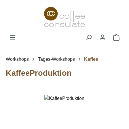
Zum Hauptinhalt springen
Ware
Workshops
Tages-Workshops
Kaffee
KaffeeProduktion
Bildergalerie überspringen