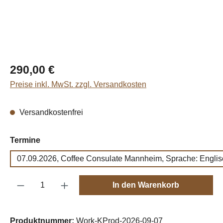
Regulärer Preis:
290,00 €
Preise inkl. MwSt. zzgl. Versandkosten
Versandkostenfrei
auswählen
Termine
07.09.2026, Coffee Consulate Mannheim, Sprache: Englis
Produkt Anzahl: Gib den gewünschten Wert e
In den Warenkorb
Produktnummer:
Work-KProd-2026-09-07