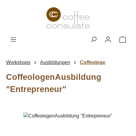
Zum Hauptinhalt springen
Ware
Workshops
Ausbildungen
Coffeologe
CoffeologenAusbildung
"Entrepreneur"
Bildergalerie überspringen