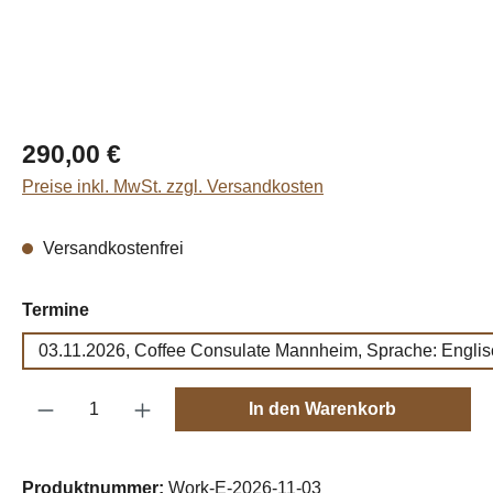
Regulärer Preis:
290,00 €
Preise inkl. MwSt. zzgl. Versandkosten
Versandkostenfrei
auswählen
Termine
03.11.2026, Coffee Consulate Mannheim, Sprache: Englis
Produkt Anzahl: Gib den gewünschten Wert e
In den Warenkorb
Produktnummer:
Work-E-2026-11-03