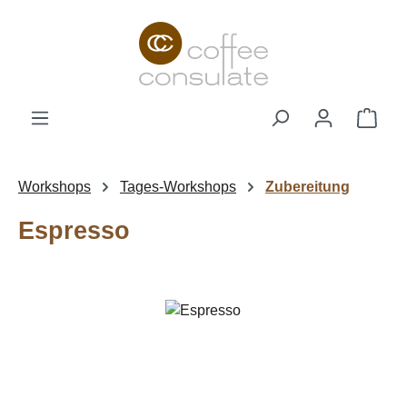
Zum Hauptinhalt springen
Ware
Workshops
Tages-Workshops
Zubereitung
Espresso
Bildergalerie überspringen