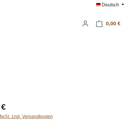
Deutsch
0,00 €
Ware
eis:
 €
 MwSt. zzgl. Versandkosten