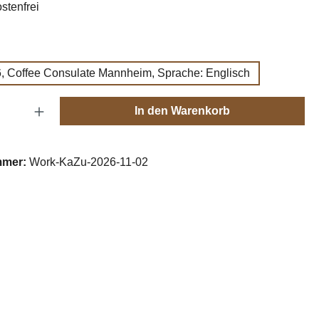
stenfrei
wählen
, Coffee Consulate Mannheim, Sprache: Englisch
Anzahl: Gib den gewünschten Wert ein oder
In den Warenkorb
mmer:
Work-KaZu-2026-11-02