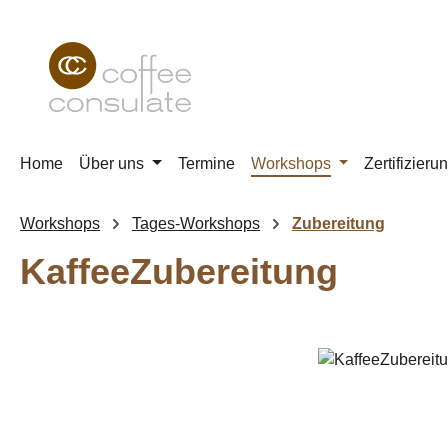
m Hauptinhalt springen
Zur Suche springen
Zur Hauptnavigation springen
Home
Über uns
Termine
Workshops
Zertifizieru
Workshops
Tages-Workshops
Zubereitung
KaffeeZubereitung
Bildergalerie überspringen