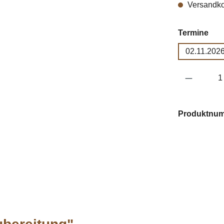
Versandko
aus
Termine
02.11.2026
Produkt 
Produktnu