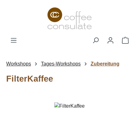
Zum Hauptinhalt springen
Ware
Workshops
Tages-Workshops
Zubereitung
FilterKaffee
Bildergalerie überspringen