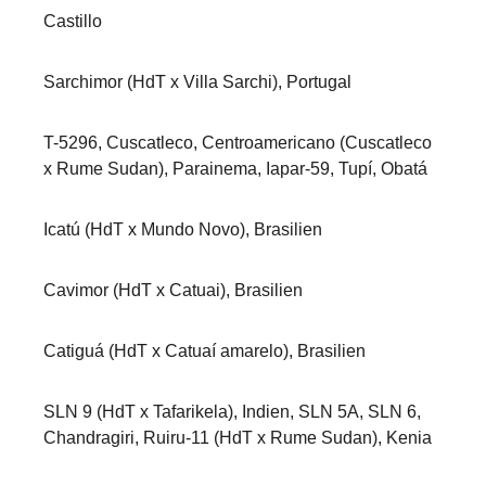
Castillo
Sarchimor (HdT x Villa Sarchi), Portugal
T-5296, Cuscatleco, Centroamericano (Cuscatleco
x Rume Sudan), Parainema, Iapar-59, Tupí, Obatá
Icatú (HdT x Mundo Novo), Brasilien
Cavimor (HdT x Catuai), Brasilien
Catiguá (HdT x Catuaí amarelo), Brasilien
SLN 9 (HdT x Tafarikela), Indien, SLN 5A, SLN 6,
Chandragiri, Ruiru-11 (HdT x Rume Sudan), Kenia