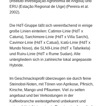
(Instituto Investigação Agronomia de Angola) und
ERU (Estação Regional de Uige) (Pereira et al.
2002).
Die HdT-Gruppe läßt sich vereinfachend in einige
große Linien einteilen: Catimor-Linie (HdT x
Caturra), Sarchimore-Linie (HdT x Villa Sarchi),
Cavimor-Linie (HdT x Catuaí), Icatú-Linie (HdT x
Mundo Novo), die SLN9-Linie (HdT x Tafarikela)
und Ruiru-Linie (HdT x Rume Sudan). Alle
untergliedern sich in zahlreiche lokal angepasste
Hybride.
Im Geschmacksprofil überzeugen sie durch feine
Steinobst-Noten, mit Tönen von Aprikose, Pfirsich,
Kirsche, Mango und Pflaumen. Viel zu selten
angebaut und bei Verkostungen in der
Kaffeebranche weitestgehend unbekannt und