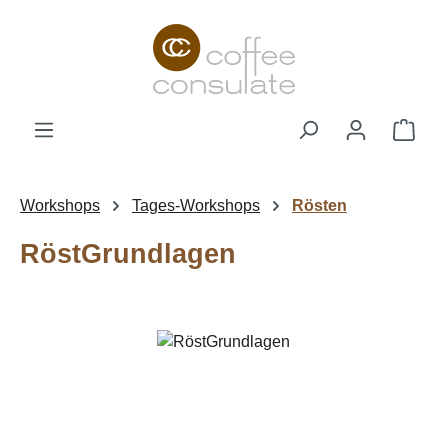
Zum Hauptinhalt springen
Ware
Workshops
Tages-Workshops
Rösten
RöstGrundlagen
Bildergalerie überspringen