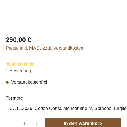
Regulärer Preis:
290,00 €
Preise inkl. MwSt. zzgl. Versandkosten
Durchschnittliche Bewertung von 5 von 5 Sternen
1 Bewertung
Versandkostenfrei
auswählen
Termine
07.11.2026, Coffee Consulate Mannheim, Sprache: Englis
Produkt Anzahl: Gib den gewünschten Wert e
In den Warenkorb