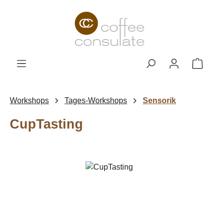
Zum Hauptinhalt springen
Ware
Workshops
Tages-Workshops
Sensorik
CupTasting
Bildergalerie überspringen