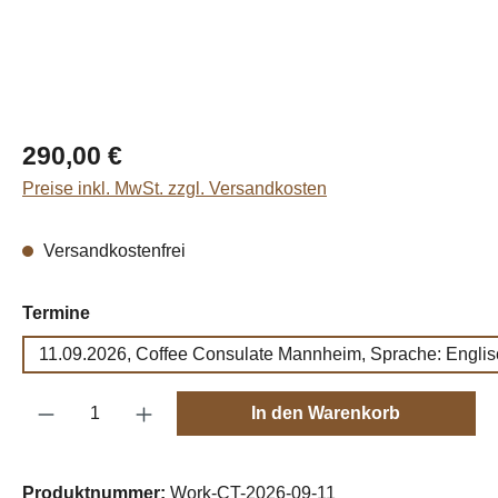
Regulärer Preis:
290,00 €
Preise inkl. MwSt. zzgl. Versandkosten
Versandkostenfrei
auswählen
Termine
11.09.2026, Coffee Consulate Mannheim, Sprache: Englis
Produkt Anzahl: Gib den gewünschten Wert e
In den Warenkorb
Produktnummer:
Work-CT-2026-09-11