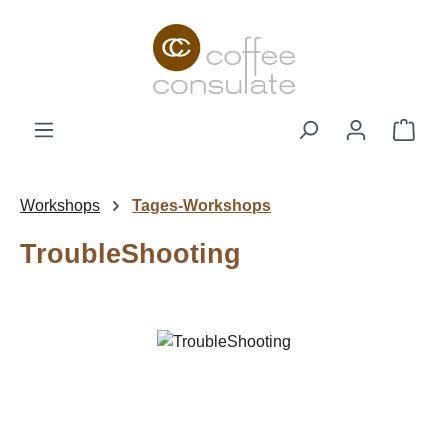
Zum Hauptinhalt springen
Ware
Workshops
Tages-Workshops
TroubleShooting
Bildergalerie überspringen