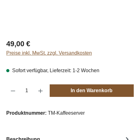
Regulärer Preis:
49,00 €
Preise inkl. MwSt. zzgl. Versandkosten
Sofort verfügbar, Lieferzeit: 1-2 Wochen
Produkt Anzahl: Gib den gewünschten Wert e
In den Warenkorb
Produktnummer:
TM-Kaffeeserver
Beschreibung