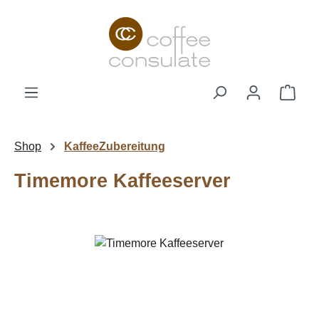
Zum Hauptinhalt springen
Ware
Shop
KaffeeZubereitung
Timemore Kaffeeserver
Bildergalerie überspringen