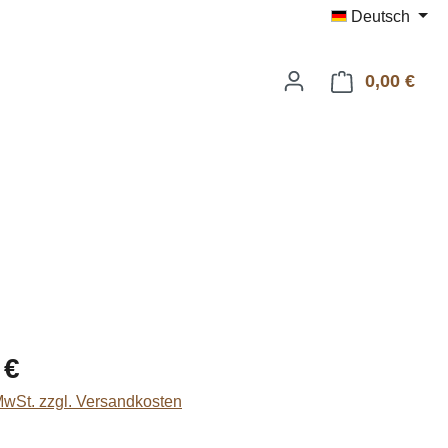
Deutsch
0,00 €
Ware
eis:
 €
 MwSt. zzgl. Versandkosten