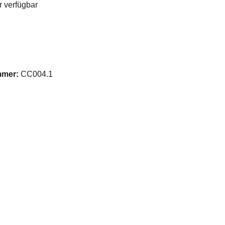
 verfügbar
auswählen
ption ist zurzeit nicht verfügbar.)
mmer:
CC004.1