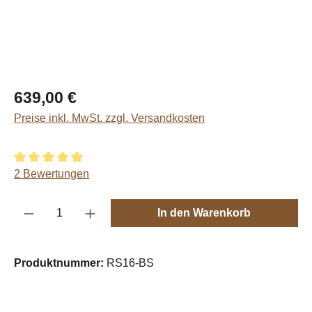
Regulärer Preis:
639,00 €
Preise inkl. MwSt. zzgl. Versandkosten
Durchschnittliche Bewertung von 5 von 5 Sternen
2 Bewertungen
Produkt Anzahl: Gib den gewünschten Wert e
In den Warenkorb
Produktnummer:
RS16-BS