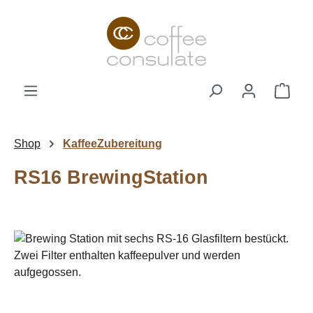
Zum Hauptinhalt springen
Ware
Shop
KaffeeZubereitung
RS16 BrewingStation
Bildergalerie überspringen