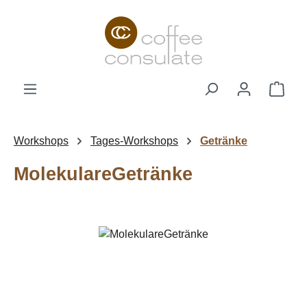
Zum Hauptinhalt springen
Ware
Workshops
Tages-Workshops
Getränke
MolekulareGetränke
Bildergalerie überspringen