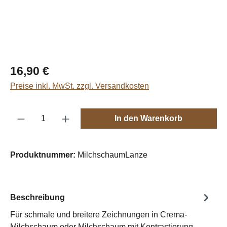
Regulärer Preis:
16,90 €
Preise inkl. MwSt. zzgl. Versandkosten
Produkt Anzahl: Gib den gewünschten Wert e
In den Warenkorb
Produktnummer:
MilchschaumLanze
Beschreibung
Für schmale und breitere Zeichnungen in Crema-
Milchschaum oder Milchschaum mit Kontrastierung.