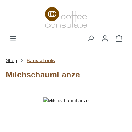
Zum Hauptinhalt springen
Ware
Shop
BaristaTools
MilchschaumLanze
Bildergalerie überspringen