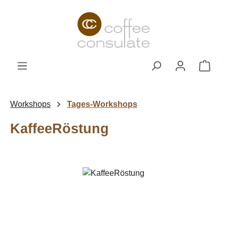
Zum Hauptinhalt springen
Ware
Workshops
Tages-Workshops
KaffeeRöstung
Bildergalerie überspringen