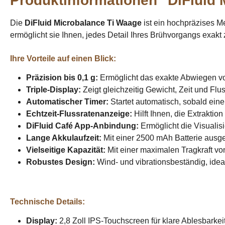
Produktinformationen "DiFluid 
Die
DiFluid Microbalance Ti Waage
ist ein hochpräzises M
ermöglicht sie Ihnen, jedes Detail Ihres Brühvorgangs exakt 
Ihre Vorteile auf einen Blick:
Präzision bis 0,1 g:
Ermöglicht das exakte Abwiegen vo
Triple-Display:
Zeigt gleichzeitig Gewicht, Zeit und Fl
Automatischer Timer:
Startet automatisch, sobald ein
Echtzeit-Flussratenanzeige:
Hilft Ihnen, die Extrakti
DiFluid Café App-Anbindung:
Ermöglicht die Visualisi
Lange Akkulaufzeit:
Mit einer 2500 mAh Batterie ausges
Vielseitige Kapazität:
Mit einer maximalen Tragkraft vo
Robustes Design:
Wind- und vibrationsbeständig, ide
Technische Details:
Display:
2,8 Zoll IPS-Touchscreen für klare Ablesbarkeit