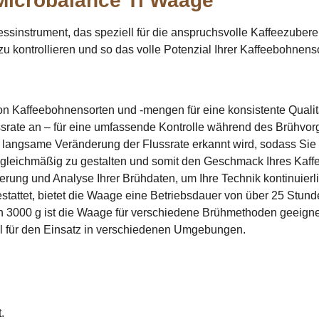
Microbalance Ti Waage"
essinstrument, das speziell für die anspruchsvolle Kaffeezuber
zu kontrollieren und so das volle Potenzial Ihrer Kaffeebohnenso
n Kaffeebohnensorten und -mengen für eine konsistente Qualit
ussrate an – für eine umfassende Kontrolle während des Brühvor
e langsame Veränderung der Flussrate erkannt wird, sodass Sie
on gleichmäßig zu gestalten und somit den Geschmack Ihres Kaff
erung und Analyse Ihrer Brühdaten, um Ihre Technik kontinuierl
tattet, bietet die Waage eine Betriebsdauer von über 25 Stund
n 3000 g ist die Waage für verschiedene Brühmethoden geeigne
al für den Einsatz in verschiedenen Umgebungen.
.