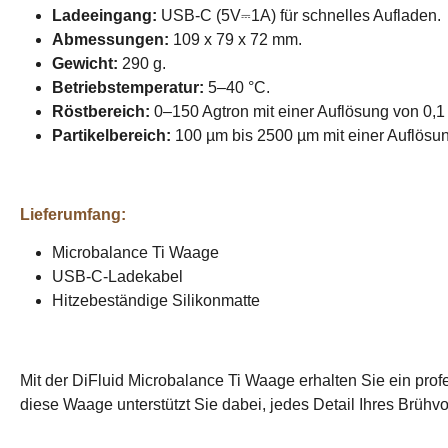
Ladeeingang:
USB-C (5V⎓1A) für schnelles Aufladen.
Abmessungen:
109 x 79 x 72 mm.
Gewicht:
290 g.
Betriebstemperatur:
5–40 °C.
Röstbereich:
0–150 Agtron mit einer Auflösung von 0,1
Partikelbereich:
100 µm bis 2500 µm mit einer Auflösu
Lieferumfang:
Microbalance Ti Waage
USB-C-Ladekabel
Hitzebeständige Silikonmatte
Mit der DiFluid Microbalance Ti Waage erhalten Sie ein prof
diese Waage unterstützt Sie dabei, jedes Detail Ihres Brüh