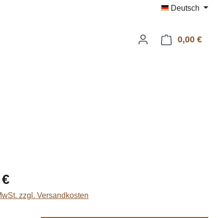
Deutsch
0,00 €
Ware
eis:
 €
 MwSt. zzgl. Versandkosten