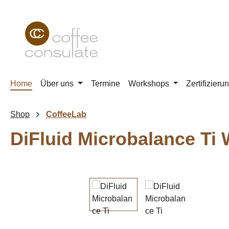
m Hauptinhalt springen
Zur Suche springen
Zur Hauptnavigation springen
Home
Über uns
Termine
Workshops
Zertifizieru
Shop
CoffeeLab
DiFluid Microbalance Ti
Bildergalerie überspringen