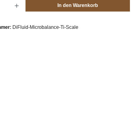
Anzahl: Gib den gewünschten Wert ein oder
In den Warenkorb
mmer:
DiFluid-Microbalance-Ti-Scale