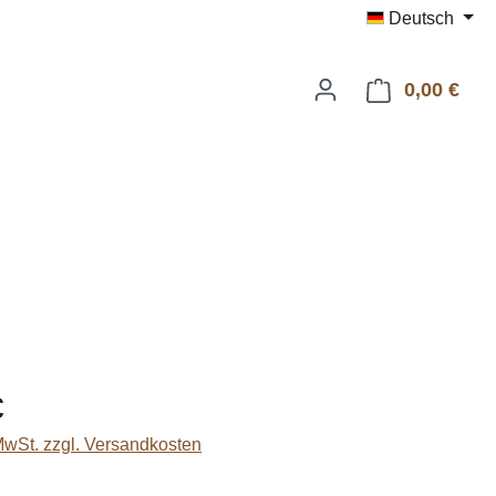
Deutsch
0,00 €
Ware
eis:
€
 MwSt. zzgl. Versandkosten