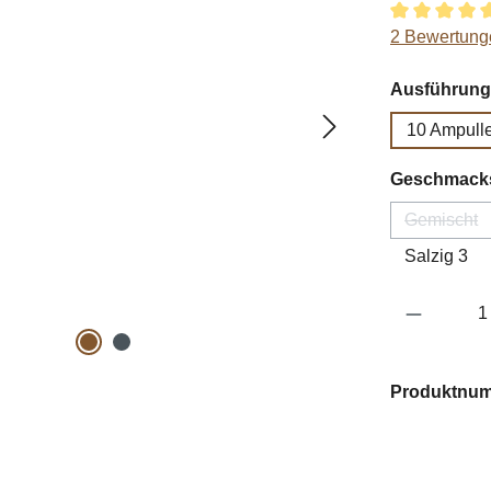
Durchschnitt
2 Bewertung
Ausführung
10 Ampull
Geschmacks
Gemischt
(Diese 
Salzig 3
Produkt 
Produktnu