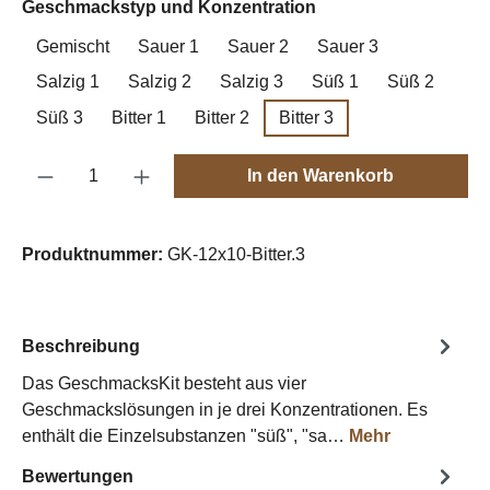
auswählen
Geschmackstyp und Konzentration
Gemischt
Sauer 1
Sauer 2
Sauer 3
Salzig 1
Salzig 2
Salzig 3
Süß 1
Süß 2
Süß 3
Bitter 1
Bitter 2
Bitter 3
Produkt Anzahl: Gib den gewünschten Wert e
In den Warenkorb
Produktnummer:
GK-12x10-Bitter.3
Beschreibung
Das GeschmacksKit besteht aus vier
Geschmackslösungen in je drei Konzentrationen. Es
enthält die Einzelsubstanzen "süß", "sa…
Mehr
Bewertungen