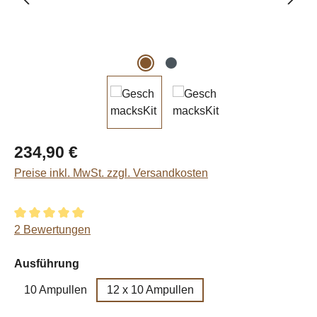
Regulärer Preis:
234,90 €
Preise inkl. MwSt. zzgl. Versandkosten
Durchschnittliche Bewertung von 5 von 5 Sternen
2 Bewertungen
auswählen
Ausführung
10 Ampullen
12 x 10 Ampullen