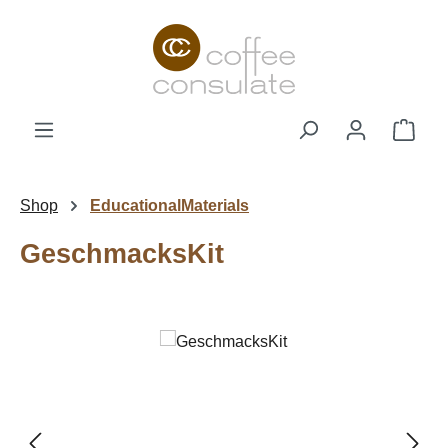
Zum Hauptinhalt springen
Ware
Shop
EducationalMaterials
GeschmacksKit
Bildergalerie überspringen