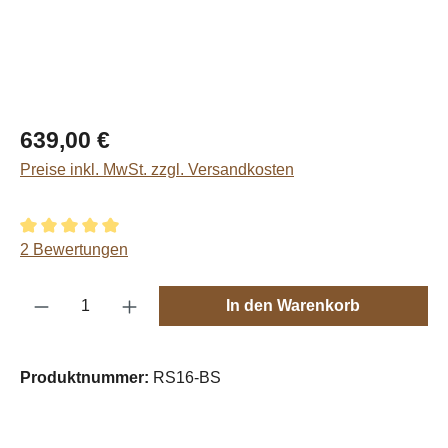
Regulärer Preis:
639,00 €
Preise inkl. MwSt. zzgl. Versandkosten
Durchschnittliche Bewertung von 5 von 5 Sternen
2 Bewertungen
Produkt Anzahl: Gib den gewünschten Wert e
In den Warenkorb
Produktnummer:
RS16-BS