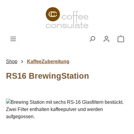
Zum Hauptinhalt springen
Ware
Shop
KaffeeZubereitung
RS16 BrewingStation
Bildergalerie überspringen