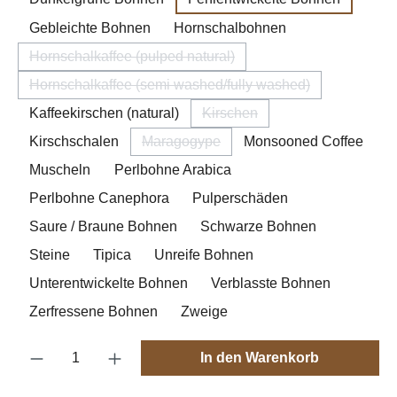
Gebleichte Bohnen
Hornschalbohnen
Hornschalkaffee (pulped natural)
(Diese Option ist zurzeit nicht verfügbar.)
Hornschalkaffee (semi washed/fully washed)
(Diese Option ist zurzeit nicht verfügbar.)
Kaffeekirschen (natural)
Kirschen
(Diese Option ist zurzeit nicht
Kirschschalen
Maragogype
Monsooned Coffee
(Diese Option ist zurzeit nicht verfügba
Muscheln
Perlbohne Arabica
Perlbohne Canephora
Pulperschäden
Saure / Braune Bohnen
Schwarze Bohnen
Steine
Tipica
Unreife Bohnen
Unterentwickelte Bohnen
Verblasste Bohnen
Zerfressene Bohnen
Zweige
Produkt Anzahl: Gib den gewünschten Wert e
In den Warenkorb