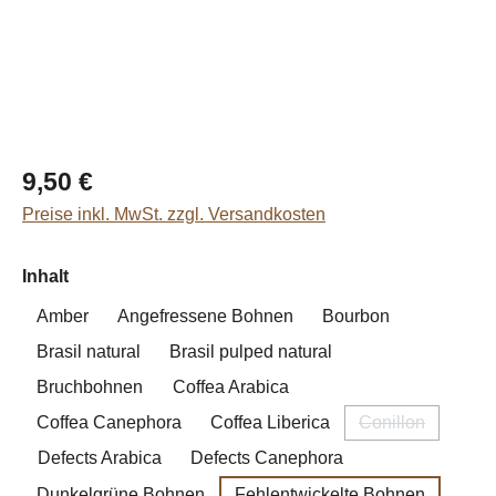
Regulärer Preis:
9,50 €
Preise inkl. MwSt. zzgl. Versandkosten
auswählen
Inhalt
Amber
Angefressene Bohnen
Bourbon
Brasil natural
Brasil pulped natural
Bruchbohnen
Coffea Arabica
Coffea Canephora
Coffea Liberica
Conillon
(Diese Option i
Defects Arabica
Defects Canephora
Dunkelgrüne Bohnen
Fehlentwickelte Bohnen